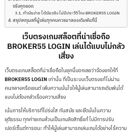
จริงทุกยอด
ทำเงินง่าย ได้เงินจริง ไม่มีประวัติโกง BROKER55 LOGIN
สรุปเหตุผลที่ผู้เล่นทุกคนควรมาลองเดิมพันที่นี่
เว็บตรงเกมสล็อตที่น่าเชื่อถือ
BROKER55 LOGIN เล่นได้แบบไม่กลัว
เสี่ยง
เว็บตรงเกมสล็อตที่น่าเชื่อถือในยุคนี้บอกเลยว่าจ้องยกให้ที่
BROKER55 LOGIN
เท่านั้น ที่เป็นระบบเว็บตรงแท้ไม่ผ่าน
คนกลางหรือเยนต์ เพิ่มความมั่นใจให้ผู้เล่นสามารถเดิมพันได้
แบบไม่ต้องกลัวเรื่องความเสี่ยง
เน้นการให้บริการที่โปร่งใส ทันสมัย และยึดมั่นในความ
ยุติธรรม ทุกค่ายเกมล้วนเป็นเกมลิขสิทธิ์แท้ ไม่มีการปรับ
เปอร์เซ็นต์การชนะ ทำให้ผู้เล่นสามารถเล่นเกมได้อย่างไร้ความ