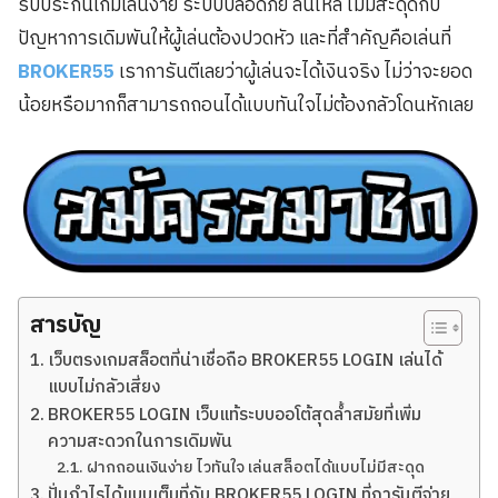
รับประกันเกมเล่นง่าย ระบบปลอดภัย ลื่นไหล ไม่มีสะดุดกับ
ปัญหาการเดิมพันให้ผู้เล่นต้องปวดหัว และที่สำคัญคือเล่นที่
BROKER55
เราการันตีเลยว่าผู้เล่นจะได้เงินจริง ไม่ว่าจะยอด
น้อยหรือมากก็สามารถถอนได้แบบทันใจไม่ต้องกลัวโดนหักเลย
สารบัญ
เว็บตรงเกมสล็อตที่น่าเชื่อถือ BROKER55 LOGIN เล่นได้
แบบไม่กลัวเสี่ยง
BROKER55 LOGIN เว็บแท้ระบบออโต้สุดล้ำสมัยที่เพิ่ม
ความสะดวกในการเดิมพัน
ฝากถอนเงินง่าย ไวทันใจ เล่นสล็อตได้แบบไม่มีสะดุด
ปั่นกำไรได้แบบเต็มที่กับ BROKER55 LOGIN ที่การันตีจ่าย