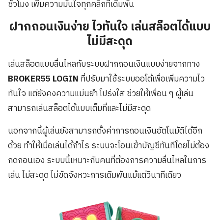
ชั่วโมง เพิ่มความมั่นใจทุกคลิกที่เดิมพัน
ฝากถอนเงินง่าย ไวทันใจ เล่นสล็อตได้แบบ
ไม่มีสะดุด
เล่นสล็อตแบบลื่นไหลกับระบบฝากถอนเงินแบบง่ายจากทาง
BROKER55 LOGIN
ที่ปรับมาใช้ระบบออโต้เพื่อเพิ่มความไว
ทันใจ แต่ยังคงความแม่นยำ โปร่งใส ช่วยให้เพื่อน ๆ ผู้เล่น
สามารถเล่นสล็อตได้แบบเต็มที่และไม่มีสะดุด
นอกจากนี้ผู้เล่นยังสามารถตั้งค่าการถอนเงินอัตโนมัติได้อีก
ด้วย ทำให้เมื่อเล่นได้กำไร ระบบจะโอนเข้าบัญชีทันทีโดยไม่ต้อง
กดถอนเอง ระบบนี้เหมาะกับคนที่ต้องการความลื่นไหลในการ
เล่น ไม่สะดุด ไม่ขัดจังหวะการเดิมพันแม้แต่วินาทีเดียว