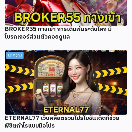
BROKER55 ทางเข้า การเดิมพันระดับโลก มี
โบรกเกอร์ส่วนตัวคอยดูแล
บทความ
ETERNAL77 เว็บสล็อตรวมโปรโมชั่นเด็ดที่ช่วย
พิชิตกำไรแบบมือโปร