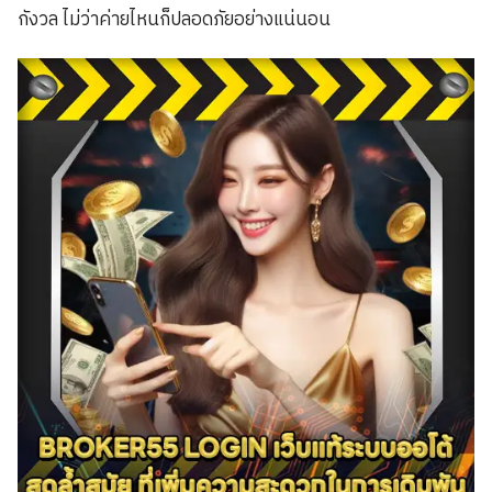
กังวล ไม่ว่าค่ายไหนก็ปลอดภัยอย่างแน่นอน