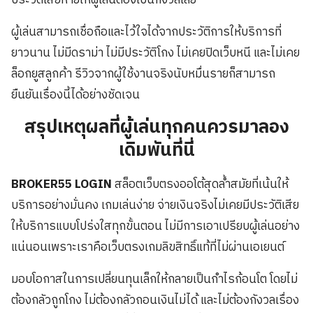
ผู้เล่นสามารถเชื่อถือและไว้ใจได้จากประวัติการให้บริการที่
ยาวนาน ไม่มีดราม่า ไม่มีประวัติโกง ไม่เคยปิดเว็บหนี และไม่เคย
ล็อกยูสลูกค้า รีวิวจากผู้ใช้งานจริงนับหมื่นรายก็สามารถ
ยืนยันเรื่องนี้ได้อย่างชัดเจน
สรุปเหตุผลที่ผู้เล่นทุกคนควรมาลอง
เดิมพันที่นี่
BROKER55 LOGIN
สล็อตเว็บตรงออโต้สุดล้ำสมัยที่เน้นให้
บริการอย่างมั่นคง เกมเล่นง่าย จ่ายเงินจริงไม่เคยมีประวัติเสีย
ให้บริการแบบโปร่งใสทุกขั้นตอน ไม่มีการเอาเปรียบผู้เล่นอย่าง
แน่นอนเพราะเราคือเว็บตรงเกมลิขสิทธิ์แท้ที่ไม่ผ่านเอเยนต์
มอบโอกาสในการเปลี่ยนทุนเล็กให้กลายเป็นกำไรก้อนโต โดยไม่
ต้องกลัวถูกโกง ไม่ต้องกลัวถอนเงินไม่ได้ และไม่ต้องกังวลเรื่อง