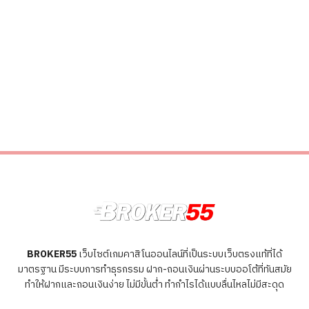
BROKER55
เว็บไซต์เกมคาสิโนออนไลน์ที่เป็นระบบเว็บตรงแท้ที่ได้
มาตรฐาน มีระบบการทำธุรกรรม ฝาก-ถอนเงินผ่านระบบออโต้ที่ทันสมัย
ทำให้ฝากและถอนเงินง่าย ไม่มีขั้นต่ำ ทำกำไรได้แบบลื่นไหลไม่มีสะดุด