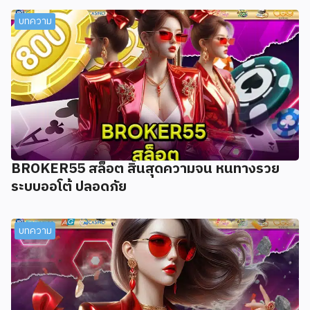
บทความ
BROKER55 สล็อต สิ้นสุดความจน หนทางรวย
ระบบออโต้ ปลอดภัย
บทความ