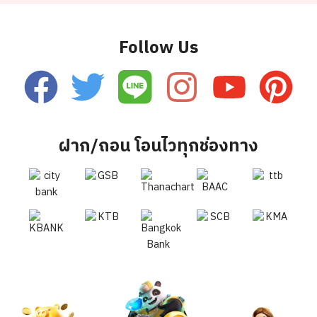
Follow Us
ฝาก/ถอน โอนไวทุกช่องทาง