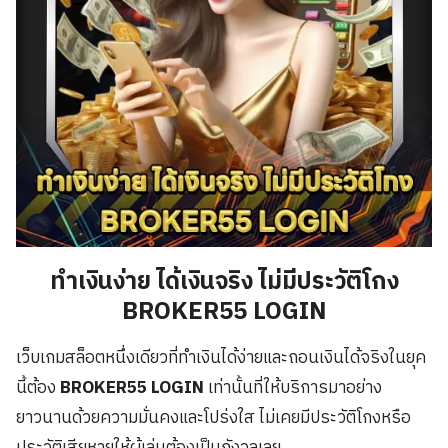
ทำเงินง่าย ได้เงินจริง ไม่มีประวัติโกง
BROKER55 LOGIN
เว็บเกมสล็อตหนึ่งเดียวที่ทำเงินได้ง่ายและถอนเงินได้จริงในยุค
นี้ต้อง
BROKER55 LOGIN
เท่านั้นที่ให้บริการมาอย่าง
ยาวนานด้วยความมั่นคงและโปร่งใส ไม่เคยมีประวัติโกงหรือ
ประวัติเสียหายให้ผู้เล่นต้องเป็นกังวลเลย